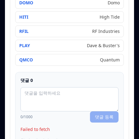
DOMO
Domo
HITI
High Tide
RFIL
RF Industries
PLAY
Dave & Buster's
QMCO
Quantum
댓글
0
댓글 등록
0
/1000
Failed to fetch