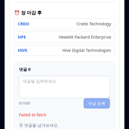
⏰ 장 마감 후
CRDO
Credo Technology
HPE
Hewlett Packard Enterprise
HIVE
Hive Digital Technologies
댓글
0
댓글 등록
0
/1000
Failed to fetch
첫 댓글을 남겨보세요.