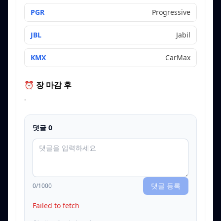
PGR
Progressive
JBL
Jabil
KMX
CarMax
⏰ 장 마감 후
-
댓글
0
댓글 등록
0
/1000
Failed to fetch