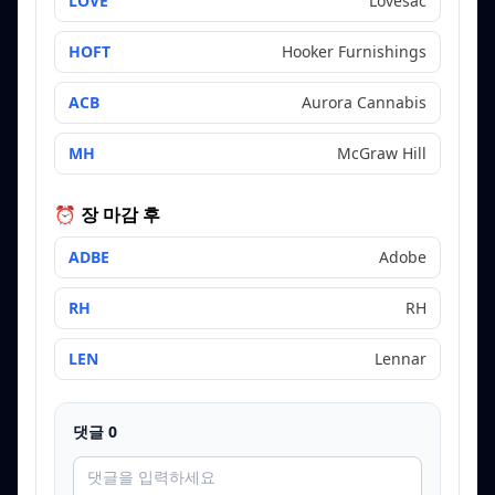
LOVE
Lovesac
HOFT
Hooker Furnishings
ACB
Aurora Cannabis
MH
McGraw Hill
⏰ 장 마감 후
ADBE
Adobe
RH
RH
LEN
Lennar
댓글
0