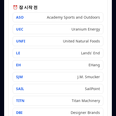
⏰ 장 시작 전
ASO
Academy Sports and Outdoors
UEC
Uranium Energy
UNFI
United Natural Foods
LE
Lands' End
EH
EHang
SJM
J.M. Smucker
SAIL
SailPoint
TITN
Titan Machinery
DBI
Designer Brands