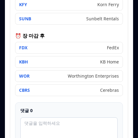
KFY
Korn Ferry
SUNB
Sunbelt Rentals
⏰ 장 마감 후
FDX
FedEx
KBH
KB Home
WOR
Worthington Enterprises
CBRS
Cerebras
댓글
0