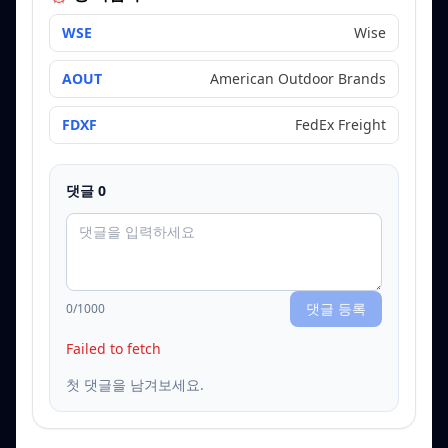
WSE
Wise
AOUT
American Outdoor Brands
FDXF
FedEx Freight
댓글
0
댓글 등록
0
/1000
Failed to fetch
첫 댓글을 남겨보세요.