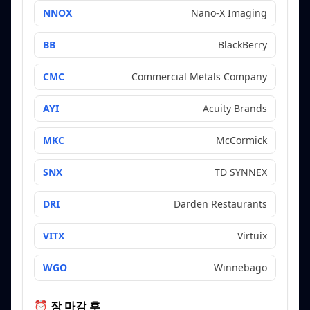
NNOX
Nano-X Imaging
BB
BlackBerry
CMC
Commercial Metals Company
AYI
Acuity Brands
MKC
McCormick
SNX
TD SYNNEX
DRI
Darden Restaurants
VITX
Virtuix
WGO
Winnebago
⏰ 장 마감 후