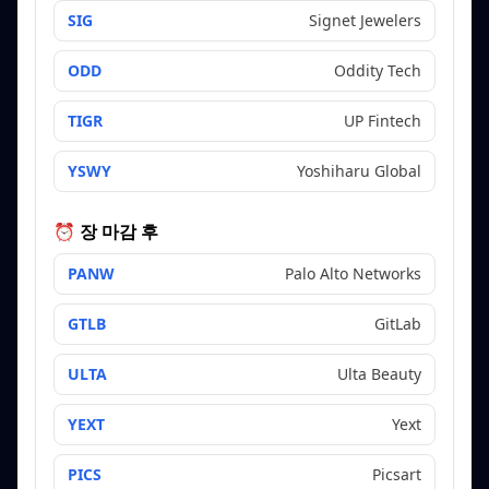
SIG
Signet Jewelers
ODD
Oddity Tech
TIGR
UP Fintech
YSWY
Yoshiharu Global
⏰ 장 마감 후
PANW
Palo Alto Networks
GTLB
GitLab
ULTA
Ulta Beauty
YEXT
Yext
PICS
Picsart