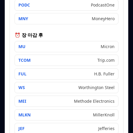
PODC
PodcastOne
MNY
MoneyHero
⏰ 장 마감 후
MU
Micron
TCOM
Trip.com
FUL
H.B. Fuller
WS
Worthington Steel
MEI
Methode Electronics
MLKN
MillerKnoll
JEF
Jefferies