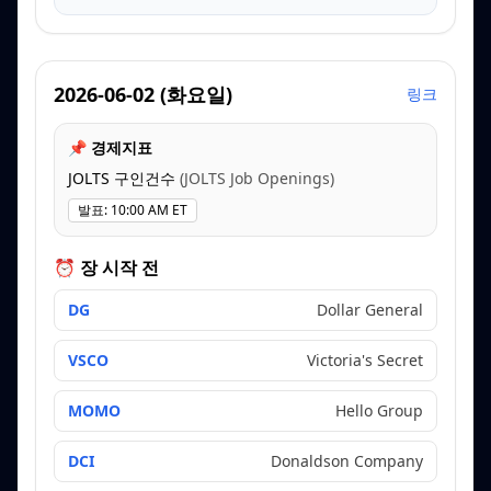
2026-06-02
(
화요일
)
링크
📌 경제지표
JOLTS 구인건수
(
JOLTS Job Openings
)
발표
:
10:00 AM ET
⏰ 장 시작 전
DG
Dollar General
VSCO
Victoria's Secret
MOMO
Hello Group
DCI
Donaldson Company