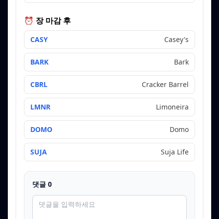
⏰ 장 마감 후
CASY
Casey's
BARK
Bark
CBRL
Cracker Barrel
LMNR
Limoneira
DOMO
Domo
SUJA
Suja Life
댓글
0