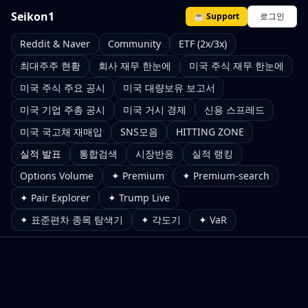
Seikon1
☕ Support
로그인
Reddit & Naver
Community
ETF (2x/3x)
최대주주 현황
회사 재무 한눈에
미국 주식 재무 한눈에
미국 주식 주요 공시
미국 대량보유 보고서
미국 기업 주총 공시
미국 거시 경제
신용 스프레드
미국 국고채 재매입
SNS모음
HITTING ZONE
실적 발표
통합검색
시장반응
실적 랭킹
Options Volume
✦ Premium
✦ Premium-search
✦ Pair Explorer
✦ Trump Live
✦ 표준편차 종목 탐색기
✦ 각도기
✦ VaR