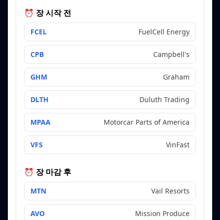
⏰ 장 시작 전
FCEL
FuelCell Energy
CPB
Campbell's
GHM
Graham
DLTH
Duluth Trading
MPAA
Motorcar Parts of America
VFS
VinFast
⏰ 장 마감 후
MTN
Vail Resorts
AVO
Mission Produce