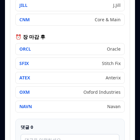
JILL
J.Jill
CNM
Core & Main
⏰ 장 마감 후
ORCL
Oracle
SFIX
Stitch Fix
ATEX
Anterix
OXM
Oxford Industries
NAVN
Navan
댓글
0