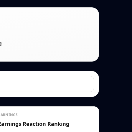
종
EARNINGS
Earnings Reaction Ranking