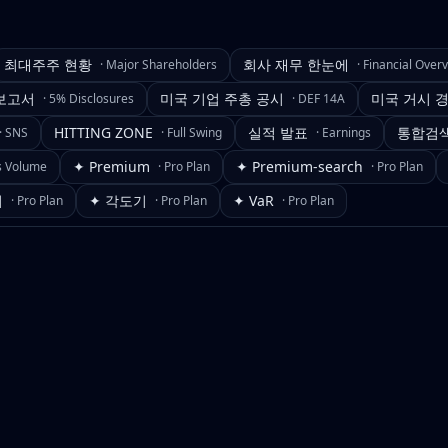
최대주주 현황
회사 재무 한눈에
·
Major Shareholders
·
Financial Over
보고서
미국 기업 주총 공시
미국 거시 
·
5% Disclosures
·
DEF 14A
HITTING ZONE
실적 발표
통합검
·
SNS
·
Full Swing
·
Earnings
✦ Premium
✦ Premium-search
s Volume
·
Pro Plan
·
Pro Plan
기
✦ 각도기
✦ VaR
·
Pro Plan
·
Pro Plan
·
Pro Plan