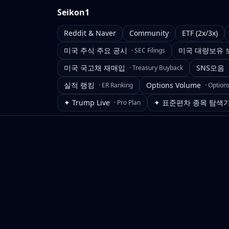
Seikon1
Reddit & Naver
Community
ETF (2x/3x)
미국 주식 주요 공시
미국 대량보유 
·
SEC Filings
미국 국고채 재매입
SNS모음
·
Treasury Buyback
실적 랭킹
Options Volume
·
ER Ranking
·
Option
✦ Trump Live
✦ 표준편차 종목 탐색
·
Pro Plan