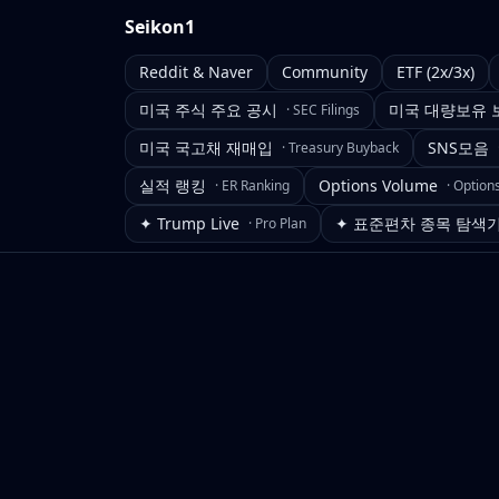
Seikon1
Reddit & Naver
Community
ETF (2x/3x)
미국 주식 주요 공시
미국 대량보유 
·
SEC Filings
미국 국고채 재매입
SNS모음
·
Treasury Buyback
실적 랭킹
Options Volume
·
ER Ranking
·
Option
✦ Trump Live
✦ 표준편차 종목 탐색
·
Pro Plan