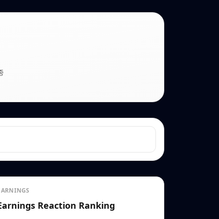
종
EARNINGS
Earnings Reaction Ranking