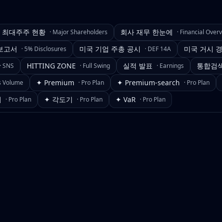
최대주주 현황
회사 재무 한눈에
·
Major Shareholders
·
Financial Over
보고서
미국 기업 주총 공시
미국 거시 
·
5% Disclosures
·
DEF 14A
HITTING ZONE
실적 발표
통합검
·
SNS
·
Full Swing
·
Earnings
✦ Premium
✦ Premium-search
s Volume
·
Pro Plan
·
Pro Plan
기
✦ 각도기
✦ VaR
·
Pro Plan
·
Pro Plan
·
Pro Plan