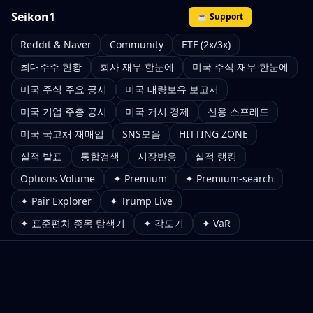
Seikon1
☕ Support
Reddit & Naver
Community
ETF (2x/3x)
최대주주 현황
회사 재무 한눈에
미국 주식 재무 한눈에
미국 주식 주요 공시
미국 대량보유 보고서
미국 기업 주총 공시
미국 거시 경제
신용 스프레드
미국 국고채 재매입
SNS모음
HITTING ZONE
실적 발표
통합검색
시장반응
실적 랭킹
Options Volume
✦ Premium
✦ Premium-search
✦ Pair Explorer
✦ Trump Live
✦ 표준편차 종목 탐색기
✦ 각도기
✦ VaR