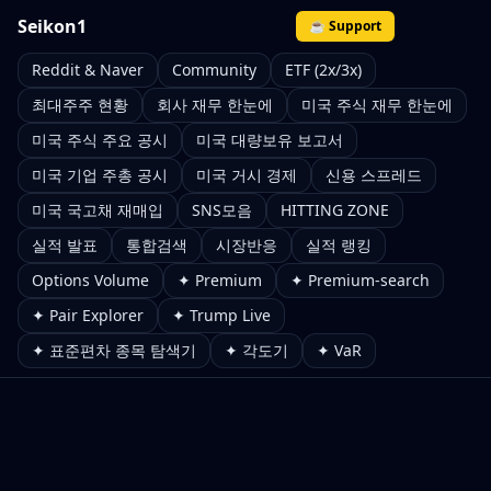
Seikon1
☕ Support
Reddit & Naver
Community
ETF (2x/3x)
최대주주 현황
회사 재무 한눈에
미국 주식 재무 한눈에
미국 주식 주요 공시
미국 대량보유 보고서
미국 기업 주총 공시
미국 거시 경제
신용 스프레드
미국 국고채 재매입
SNS모음
HITTING ZONE
실적 발표
통합검색
시장반응
실적 랭킹
Options Volume
✦ Premium
✦ Premium-search
✦ Pair Explorer
✦ Trump Live
✦ 표준편차 종목 탐색기
✦ 각도기
✦ VaR