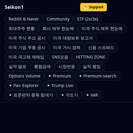
Seikon1
☕ Support
Reddit & Naver
Community
ETF (2x/3x)
최대주주 현황
회사 재무 한눈에
미국 주식 재무 한눈에
미국 주식 주요 공시
미국 대량보유 보고서
미국 기업 주총 공시
미국 거시 경제
신용 스프레드
미국 국고채 재매입
SNS모음
HITTING ZONE
실적 발표
통합검색
시장반응
실적 랭킹
Options Volume
✦ Premium
✦ Premium-search
✦ Pair Explorer
✦ Trump Live
✦ 표준편차 종목 탐색기
✦ 각도기
✦ VaR