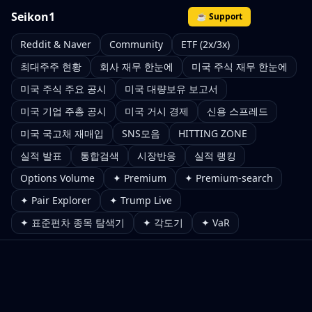
Seikon1
☕ Support
Reddit & Naver
Community
ETF (2x/3x)
최대주주 현황
회사 재무 한눈에
미국 주식 재무 한눈에
미국 주식 주요 공시
미국 대량보유 보고서
미국 기업 주총 공시
미국 거시 경제
신용 스프레드
미국 국고채 재매입
SNS모음
HITTING ZONE
실적 발표
통합검색
시장반응
실적 랭킹
Options Volume
✦ Premium
✦ Premium-search
✦ Pair Explorer
✦ Trump Live
✦ 표준편차 종목 탐색기
✦ 각도기
✦ VaR