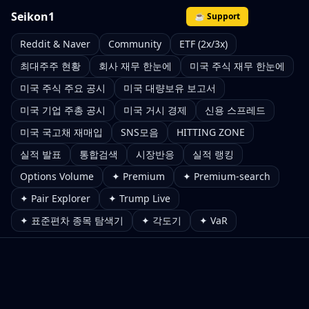
Seikon1
☕ Support
Reddit & Naver
Community
ETF (2x/3x)
최대주주 현황
회사 재무 한눈에
미국 주식 재무 한눈에
미국 주식 주요 공시
미국 대량보유 보고서
미국 기업 주총 공시
미국 거시 경제
신용 스프레드
미국 국고채 재매입
SNS모음
HITTING ZONE
실적 발표
통합검색
시장반응
실적 랭킹
Options Volume
✦ Premium
✦ Premium-search
✦ Pair Explorer
✦ Trump Live
✦ 표준편차 종목 탐색기
✦ 각도기
✦ VaR