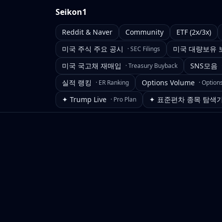
Seikon1
Reddit & Naver
Community
ETF (2x/3x)
미국 주식 주요 공시
미국 대량보유 
·
SEC Filings
미국 국고채 재매입
SNS모음
·
Treasury Buyback
실적 랭킹
Options Volume
·
ER Ranking
·
Option
✦ Trump Live
✦ 표준편차 종목 탐색
·
Pro Plan