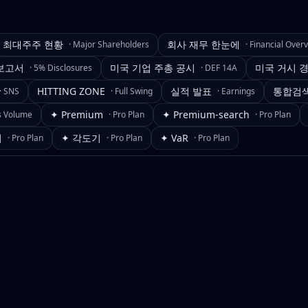
최대주주 현황
회사 재무 한눈에
·
Major Shareholders
·
Financial Over
보고서
미국 기업 주총 공시
미국 거시 
·
5% Disclosures
·
DEF 14A
HITTING ZONE
실적 발표
통합검
·
SNS
·
Full Swing
·
Earnings
✦ Premium
✦ Premium-search
s Volume
·
Pro Plan
·
Pro Plan
기
✦ 각도기
✦ VaR
·
Pro Plan
·
Pro Plan
·
Pro Plan