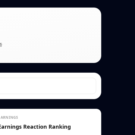
종
EARNINGS
Earnings Reaction Ranking