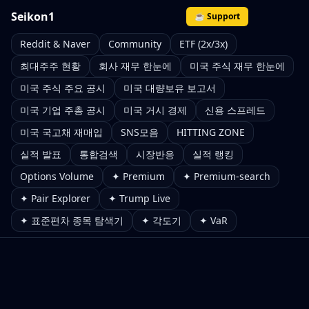
Seikon1
☕ Support
Reddit & Naver
Community
ETF (2x/3x)
최대주주 현황
회사 재무 한눈에
미국 주식 재무 한눈에
미국 주식 주요 공시
미국 대량보유 보고서
미국 기업 주총 공시
미국 거시 경제
신용 스프레드
미국 국고채 재매입
SNS모음
HITTING ZONE
실적 발표
통합검색
시장반응
실적 랭킹
Options Volume
✦ Premium
✦ Premium-search
✦ Pair Explorer
✦ Trump Live
✦ 표준편차 종목 탐색기
✦ 각도기
✦ VaR