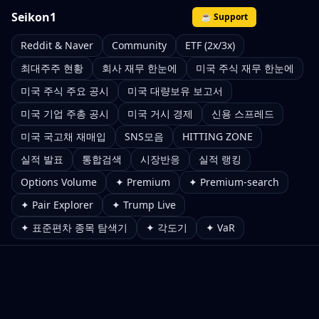
Seikon1
☕ Support
Reddit & Naver
Community
ETF (2x/3x)
최대주주 현황
회사 재무 한눈에
미국 주식 재무 한눈에
미국 주식 주요 공시
미국 대량보유 보고서
미국 기업 주총 공시
미국 거시 경제
신용 스프레드
미국 국고채 재매입
SNS모음
HITTING ZONE
실적 발표
통합검색
시장반응
실적 랭킹
Options Volume
✦ Premium
✦ Premium-search
✦ Pair Explorer
✦ Trump Live
✦ 표준편차 종목 탐색기
✦ 각도기
✦ VaR