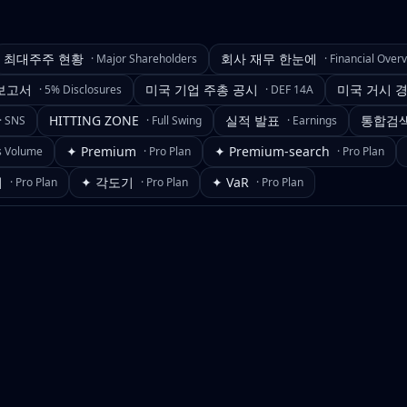
최대주주 현황
회사 재무 한눈에
·
Major Shareholders
·
Financial Over
보고서
미국 기업 주총 공시
미국 거시 
·
5% Disclosures
·
DEF 14A
HITTING ZONE
실적 발표
통합검
·
SNS
·
Full Swing
·
Earnings
✦ Premium
✦ Premium-search
s Volume
·
Pro Plan
·
Pro Plan
기
✦ 각도기
✦ VaR
·
Pro Plan
·
Pro Plan
·
Pro Plan