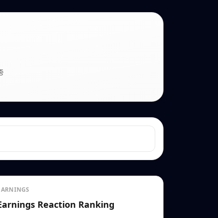
종
EARNINGS
Earnings Reaction Ranking