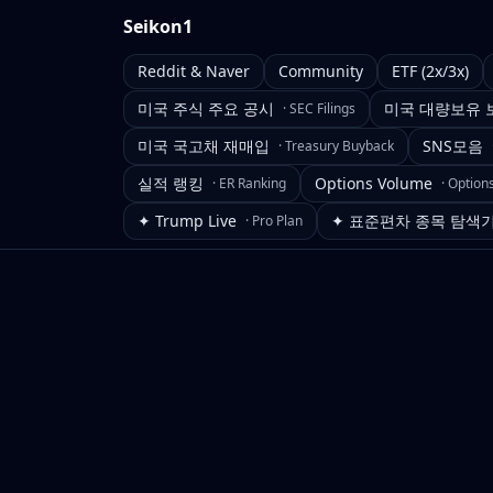
Seikon1
Reddit & Naver
Community
ETF (2x/3x)
미국 주식 주요 공시
미국 대량보유 
·
SEC Filings
미국 국고채 재매입
SNS모음
·
Treasury Buyback
실적 랭킹
Options Volume
·
ER Ranking
·
Option
✦ Trump Live
✦ 표준편차 종목 탐색
·
Pro Plan