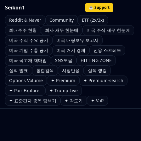
Seikon1
☕ Support
Reddit & Naver
Community
ETF (2x/3x)
최대주주 현황
회사 재무 한눈에
미국 주식 재무 한눈에
미국 주식 주요 공시
미국 대량보유 보고서
미국 기업 주총 공시
미국 거시 경제
신용 스프레드
미국 국고채 재매입
SNS모음
HITTING ZONE
실적 발표
통합검색
시장반응
실적 랭킹
Options Volume
✦ Premium
✦ Premium-search
✦ Pair Explorer
✦ Trump Live
✦ 표준편차 종목 탐색기
✦ 각도기
✦ VaR