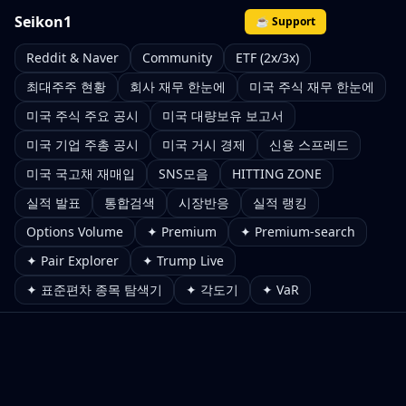
Seikon1
☕ Support
Reddit & Naver
Community
ETF (2x/3x)
최대주주 현황
회사 재무 한눈에
미국 주식 재무 한눈에
미국 주식 주요 공시
미국 대량보유 보고서
미국 기업 주총 공시
미국 거시 경제
신용 스프레드
미국 국고채 재매입
SNS모음
HITTING ZONE
실적 발표
통합검색
시장반응
실적 랭킹
Options Volume
✦ Premium
✦ Premium-search
✦ Pair Explorer
✦ Trump Live
✦ 표준편차 종목 탐색기
✦ 각도기
✦ VaR