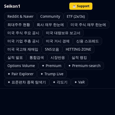
Seikon1
☕ Support
Reddit & Naver
Community
ETF (2x/3x)
최대주주 현황
회사 재무 한눈에
미국 주식 재무 한눈에
미국 주식 주요 공시
미국 대량보유 보고서
미국 기업 주총 공시
미국 거시 경제
신용 스프레드
미국 국고채 재매입
SNS모음
HITTING ZONE
실적 발표
통합검색
시장반응
실적 랭킹
Options Volume
✦ Premium
✦ Premium-search
✦ Pair Explorer
✦ Trump Live
✦ 표준편차 종목 탐색기
✦ 각도기
✦ VaR