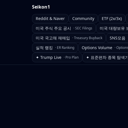
Seikon1
Reddit & Naver
Community
ETF (2x/3x)
미국 주식 주요 공시
미국 대량보유 
·
SEC Filings
미국 국고채 재매입
SNS모음
·
Treasury Buyback
실적 랭킹
Options Volume
·
ER Ranking
·
Option
✦ Trump Live
✦ 표준편차 종목 탐색
·
Pro Plan