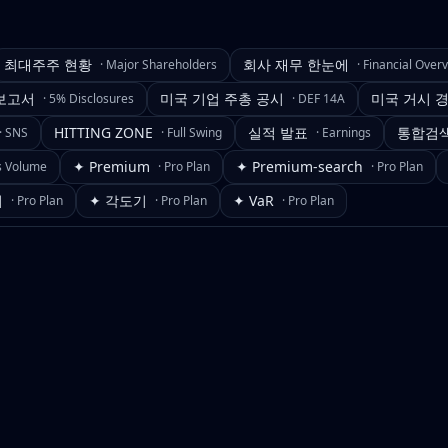
최대주주 현황
회사 재무 한눈에
·
Major Shareholders
·
Financial Over
보고서
미국 기업 주총 공시
미국 거시 
·
5% Disclosures
·
DEF 14A
HITTING ZONE
실적 발표
통합검
·
SNS
·
Full Swing
·
Earnings
✦ Premium
✦ Premium-search
s Volume
·
Pro Plan
·
Pro Plan
기
✦ 각도기
✦ VaR
·
Pro Plan
·
Pro Plan
·
Pro Plan