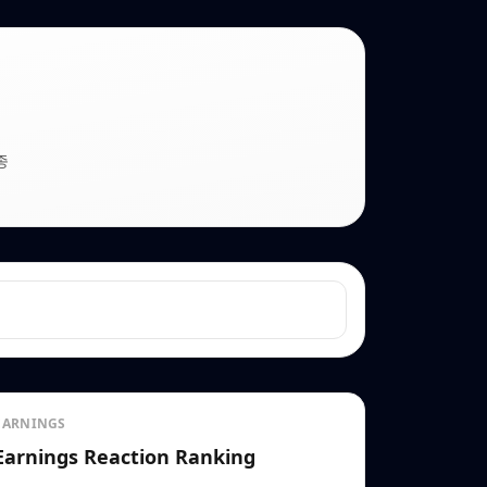
종
EARNINGS
Earnings Reaction Ranking