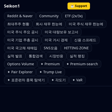
Seikon1
☕ Support
Reddit & Naver
Community
ETF (2x/3x)
최대주주 현황
회사 재무 한눈에
미국 주식 재무 한눈에
미국 주식 주요 공시
미국 대량보유 보고서
미국 기업 주총 공시
미국 거시 경제
신용 스프레드
미국 국고채 재매입
SNS모음
HITTING ZONE
실적 발표
통합검색
시장반응
실적 랭킹
Options Volume
✦ Premium
✦ Premium-search
✦ Pair Explorer
✦ Trump Live
✦ 표준편차 종목 탐색기
✦ 각도기
✦ VaR