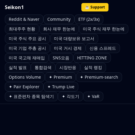
Seikon1
☕ Support
Reddit & Naver
Community
ETF (2x/3x)
최대주주 현황
회사 재무 한눈에
미국 주식 재무 한눈에
미국 주식 주요 공시
미국 대량보유 보고서
미국 기업 주총 공시
미국 거시 경제
신용 스프레드
미국 국고채 재매입
SNS모음
HITTING ZONE
실적 발표
통합검색
시장반응
실적 랭킹
Options Volume
✦ Premium
✦ Premium-search
✦ Pair Explorer
✦ Trump Live
✦ 표준편차 종목 탐색기
✦ 각도기
✦ VaR