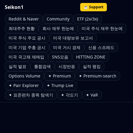
Seikon1
☕ Support
Reddit & Naver
Community
ETF (2x/3x)
최대주주 현황
회사 재무 한눈에
미국 주식 재무 한눈에
미국 주식 주요 공시
미국 대량보유 보고서
미국 기업 주총 공시
미국 거시 경제
신용 스프레드
미국 국고채 재매입
SNS모음
HITTING ZONE
실적 발표
통합검색
시장반응
실적 랭킹
Options Volume
✦ Premium
✦ Premium-search
✦ Pair Explorer
✦ Trump Live
✦ 표준편차 종목 탐색기
✦ 각도기
✦ VaR