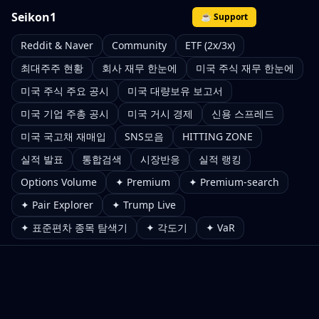
Seikon1
☕ Support
Reddit & Naver
Community
ETF (2x/3x)
최대주주 현황
회사 재무 한눈에
미국 주식 재무 한눈에
미국 주식 주요 공시
미국 대량보유 보고서
미국 기업 주총 공시
미국 거시 경제
신용 스프레드
미국 국고채 재매입
SNS모음
HITTING ZONE
실적 발표
통합검색
시장반응
실적 랭킹
Options Volume
✦ Premium
✦ Premium-search
✦ Pair Explorer
✦ Trump Live
✦ 표준편차 종목 탐색기
✦ 각도기
✦ VaR