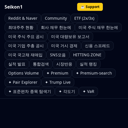
Seikon1
☕ Support
Reddit & Naver
Community
ETF (2x/3x)
최대주주 현황
회사 재무 한눈에
미국 주식 재무 한눈에
미국 주식 주요 공시
미국 대량보유 보고서
미국 기업 주총 공시
미국 거시 경제
신용 스프레드
미국 국고채 재매입
SNS모음
HITTING ZONE
실적 발표
통합검색
시장반응
실적 랭킹
Options Volume
✦ Premium
✦ Premium-search
✦ Pair Explorer
✦ Trump Live
✦ 표준편차 종목 탐색기
✦ 각도기
✦ VaR