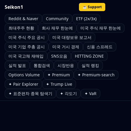
Seikon1
☕ Support
Reddit & Naver
Community
ETF (2x/3x)
최대주주 현황
회사 재무 한눈에
미국 주식 재무 한눈에
미국 주식 주요 공시
미국 대량보유 보고서
미국 기업 주총 공시
미국 거시 경제
신용 스프레드
미국 국고채 재매입
SNS모음
HITTING ZONE
실적 발표
통합검색
시장반응
실적 랭킹
Options Volume
✦ Premium
✦ Premium-search
✦ Pair Explorer
✦ Trump Live
✦ 표준편차 종목 탐색기
✦ 각도기
✦ VaR