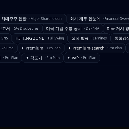
최대주주 현황
회사 재무 한눈에
·
Major Shareholders
·
Financial Over
보고서
미국 기업 주총 공시
미국 거시 
·
5% Disclosures
·
DEF 14A
HITTING ZONE
실적 발표
통합검
·
SNS
·
Full Swing
·
Earnings
✦ Premium
✦ Premium-search
s Volume
·
Pro Plan
·
Pro Plan
기
✦ 각도기
✦ VaR
·
Pro Plan
·
Pro Plan
·
Pro Plan