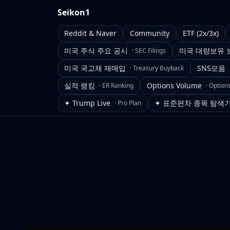
Seikon1
Reddit & Naver
Community
ETF (2x/3x)
미국 주식 주요 공시
미국 대량보유 
·
SEC Filings
미국 국고채 재매입
SNS모음
·
Treasury Buyback
실적 랭킹
Options Volume
·
ER Ranking
·
Option
✦ Trump Live
✦ 표준편차 종목 탐색
·
Pro Plan