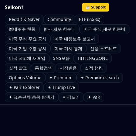
Seikon1
☕ Support
Reddit & Naver
Community
ETF (2x/3x)
최대주주 현황
회사 재무 한눈에
미국 주식 재무 한눈에
미국 주식 주요 공시
미국 대량보유 보고서
미국 기업 주총 공시
미국 거시 경제
신용 스프레드
미국 국고채 재매입
SNS모음
HITTING ZONE
실적 발표
통합검색
시장반응
실적 랭킹
Options Volume
✦ Premium
✦ Premium-search
✦ Pair Explorer
✦ Trump Live
✦ 표준편차 종목 탐색기
✦ 각도기
✦ VaR