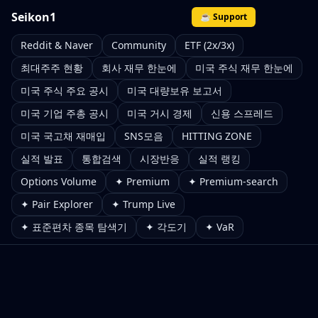
Seikon1
☕ Support
Reddit & Naver
Community
ETF (2x/3x)
최대주주 현황
회사 재무 한눈에
미국 주식 재무 한눈에
미국 주식 주요 공시
미국 대량보유 보고서
미국 기업 주총 공시
미국 거시 경제
신용 스프레드
미국 국고채 재매입
SNS모음
HITTING ZONE
실적 발표
통합검색
시장반응
실적 랭킹
Options Volume
✦ Premium
✦ Premium-search
✦ Pair Explorer
✦ Trump Live
✦ 표준편차 종목 탐색기
✦ 각도기
✦ VaR