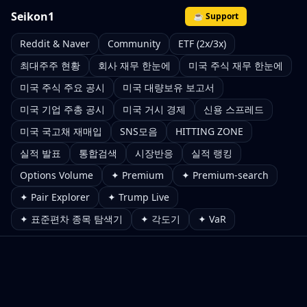
Seikon1
☕ Support
Reddit & Naver
Community
ETF (2x/3x)
최대주주 현황
회사 재무 한눈에
미국 주식 재무 한눈에
미국 주식 주요 공시
미국 대량보유 보고서
미국 기업 주총 공시
미국 거시 경제
신용 스프레드
미국 국고채 재매입
SNS모음
HITTING ZONE
실적 발표
통합검색
시장반응
실적 랭킹
Options Volume
✦ Premium
✦ Premium-search
✦ Pair Explorer
✦ Trump Live
✦ 표준편차 종목 탐색기
✦ 각도기
✦ VaR