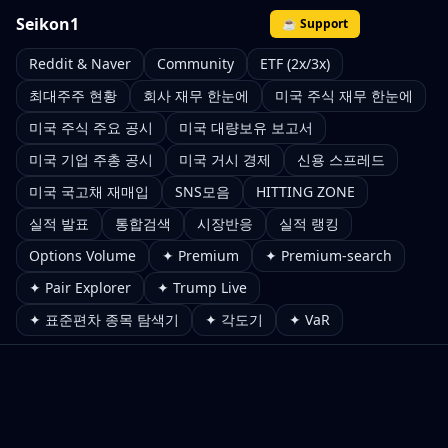
Seikon1
☕ Support
Reddit & Naver
Community
ETF (2x/3x)
최대주주 현황
회사 재무 한눈에
미국 주식 재무 한눈에
미국 주식 주요 공시
미국 대량보유 보고서
미국 기업 주총 공시
미국 거시 경제
신용 스프레드
미국 국고채 재매입
SNS모음
HITTING ZONE
실적 발표
통합검색
시장반응
실적 랭킹
Options Volume
✦ Premium
✦ Premium-search
✦ Pair Explorer
✦ Trump Live
✦ 표준편차 종목 탐색기
✦ 각도기
✦ VaR