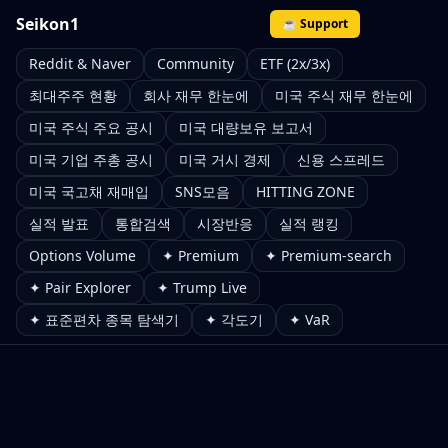
Seikon1
☕ Support
Reddit & Naver
Community
ETF (2x/3x)
최대주주 현황
회사 재무 한눈에
미국 주식 재무 한눈에
미국 주식 주요 공시
미국 대량보유 보고서
미국 기업 주총 공시
미국 거시 경제
신용 스프레드
미국 국고채 재매입
SNS모음
HITTING ZONE
실적 발표
통합검색
시장반응
실적 랭킹
Options Volume
✦ Premium
✦ Premium-search
✦ Pair Explorer
✦ Trump Live
✦ 표준편차 종목 탐색기
✦ 각도기
✦ VaR