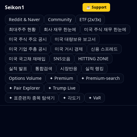
Seikon1
☕ Support
Reddit & Naver
Community
ETF (2x/3x)
최대주주 현황
회사 재무 한눈에
미국 주식 재무 한눈에
미국 주식 주요 공시
미국 대량보유 보고서
미국 기업 주총 공시
미국 거시 경제
신용 스프레드
미국 국고채 재매입
SNS모음
HITTING ZONE
실적 발표
통합검색
시장반응
실적 랭킹
Options Volume
✦ Premium
✦ Premium-search
✦ Pair Explorer
✦ Trump Live
✦ 표준편차 종목 탐색기
✦ 각도기
✦ VaR