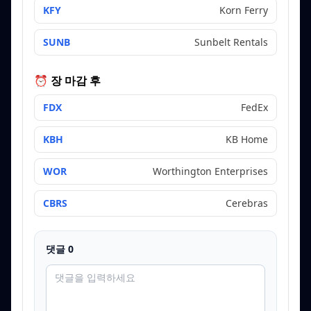
KFY
Korn Ferry
SUNB
Sunbelt Rentals
⏰ 장 마감 후
FDX
FedEx
KBH
KB Home
WOR
Worthington Enterprises
CBRS
Cerebras
댓글
0