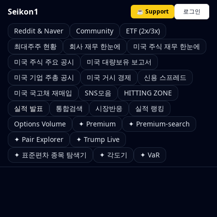
Seikon1
☕ Support
로그인
Reddit & Naver
Community
ETF (2x/3x)
최대주주 현황
회사 재무 한눈에
미국 주식 재무 한눈에
미국 주식 주요 공시
미국 대량보유 보고서
미국 기업 주총 공시
미국 거시 경제
신용 스프레드
미국 국고채 재매입
SNS모음
HITTING ZONE
실적 발표
통합검색
시장반응
실적 랭킹
Options Volume
✦ Premium
✦ Premium-search
✦ Pair Explorer
✦ Trump Live
✦ 표준편차 종목 탐색기
✦ 각도기
✦ VaR