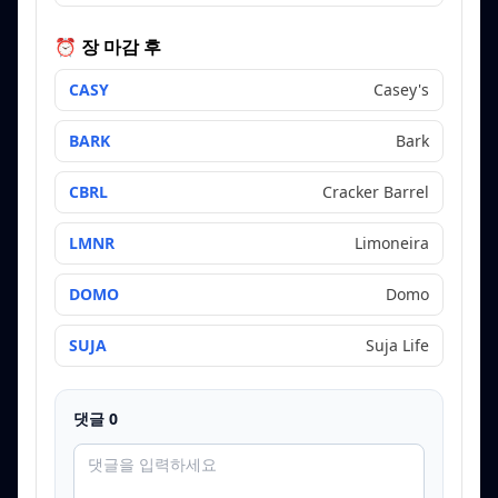
⏰ 장 마감 후
CASY
Casey's
BARK
Bark
CBRL
Cracker Barrel
LMNR
Limoneira
DOMO
Domo
SUJA
Suja Life
댓글
0