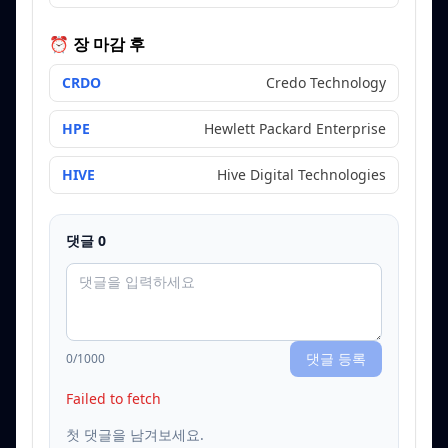
⏰ 장 마감 후
CRDO
Credo Technology
HPE
Hewlett Packard Enterprise
HIVE
Hive Digital Technologies
댓글
0
댓글 등록
0
/1000
Failed to fetch
첫 댓글을 남겨보세요.