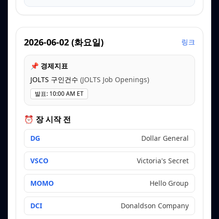
2026-06-02
(
화요일
)
링크
📌 경제지표
JOLTS 구인건수
(
JOLTS Job Openings
)
발표
:
10:00 AM ET
⏰ 장 시작 전
DG
Dollar General
VSCO
Victoria's Secret
MOMO
Hello Group
DCI
Donaldson Company