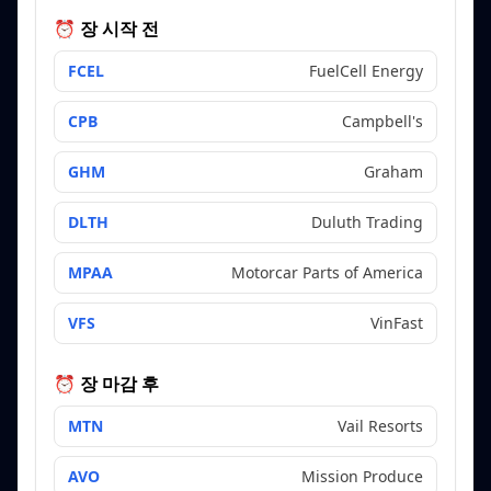
⏰ 장 시작 전
FCEL
FuelCell Energy
CPB
Campbell's
GHM
Graham
DLTH
Duluth Trading
MPAA
Motorcar Parts of America
VFS
VinFast
⏰ 장 마감 후
MTN
Vail Resorts
AVO
Mission Produce