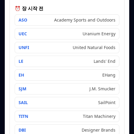
⏰ 장 시작 전
ASO
Academy Sports and Outdoors
UEC
Uranium Energy
UNFI
United Natural Foods
LE
Lands' End
EH
EHang
SJM
J.M. Smucker
SAIL
SailPoint
TITN
Titan Machinery
DBI
Designer Brands