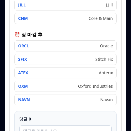
JILL
J.Jill
CNM
Core & Main
⏰ 장 마감 후
ORCL
Oracle
SFIX
Stitch Fix
ATEX
Anterix
OXM
Oxford Industries
NAVN
Navan
댓글
0