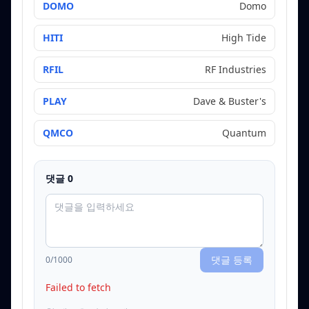
DOMO
Domo
HITI
High Tide
RFIL
RF Industries
PLAY
Dave & Buster's
QMCO
Quantum
댓글
0
댓글 등록
0
/1000
Failed to fetch