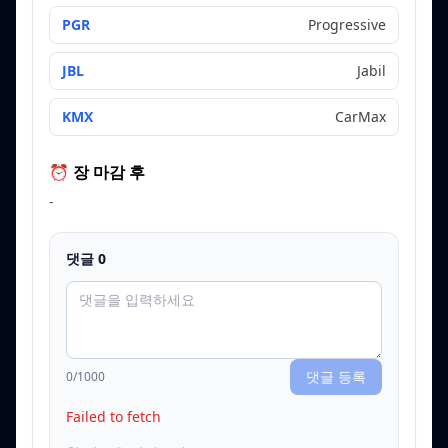
PGR
Progressive
JBL
Jabil
KMX
CarMax
⏰ 장 마감 후
-
댓글
0
댓글 등록
0
/1000
Failed to fetch