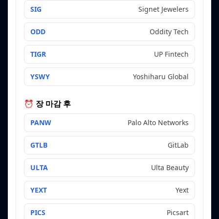
SIG
Signet Jewelers
ODD
Oddity Tech
TIGR
UP Fintech
YSWY
Yoshiharu Global
⏰ 장 마감 후
PANW
Palo Alto Networks
GTLB
GitLab
ULTA
Ulta Beauty
YEXT
Yext
PICS
Picsart