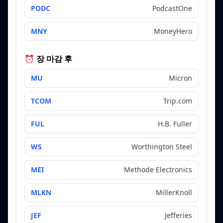
PODC
PodcastOne
MNY
MoneyHero
⏰ 장 마감 후
MU
Micron
TCOM
Trip.com
FUL
H.B. Fuller
WS
Worthington Steel
MEI
Methode Electronics
MLKN
MillerKnoll
JEF
Jefferies