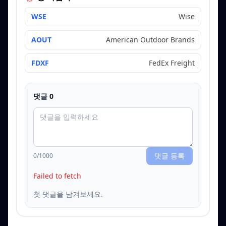
WSE
Wise
AOUT
American Outdoor Brands
FDXF
FedEx Freight
댓글
0
댓글 등록
0
/1000
Failed to fetch
첫 댓글을 남겨보세요.