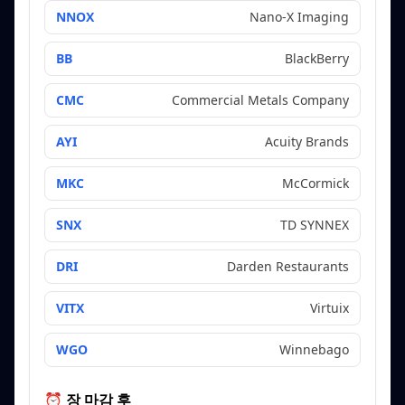
NNOX
Nano-X Imaging
BB
BlackBerry
CMC
Commercial Metals Company
AYI
Acuity Brands
MKC
McCormick
SNX
TD SYNNEX
DRI
Darden Restaurants
VITX
Virtuix
WGO
Winnebago
⏰ 장 마감 후