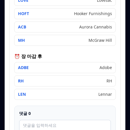
LOVE
Lovesac
HOFT
Hooker Furnishings
ACB
Aurora Cannabis
MH
McGraw Hill
⏰ 장 마감 후
ADBE
Adobe
RH
RH
LEN
Lennar
댓글
0