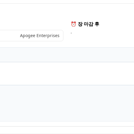
⏰ 장 마감 후
-
Apogee Enterprises