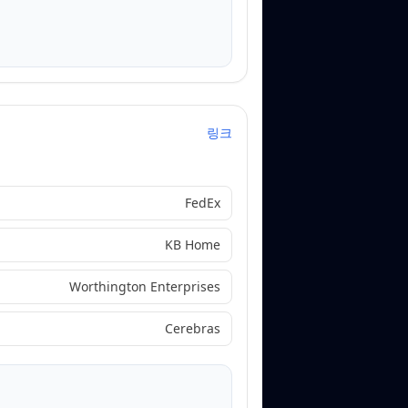
링크
FedEx
KB Home
Worthington Enterprises
Cerebras