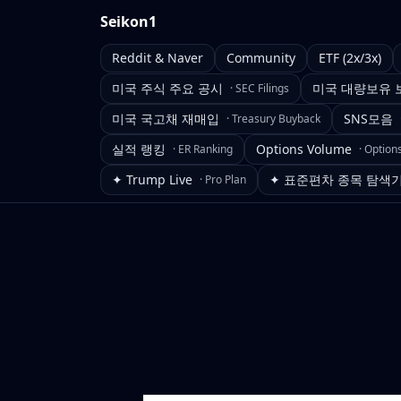
Seikon1
Reddit & Naver
Community
ETF (2x/3x)
미국 주식 주요 공시
미국 대량보유 
·
SEC Filings
미국 국고채 재매입
SNS모음
·
Treasury Buyback
실적 랭킹
Options Volume
·
ER Ranking
·
Option
✦ Trump Live
✦ 표준편차 종목 탐색
·
Pro Plan