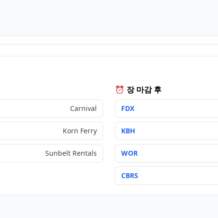
⏰ 장 마감 후
Carnival
FDX
Korn Ferry
KBH
Sunbelt Rentals
WOR
CBRS