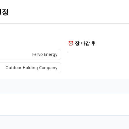
일정
⏰ 장 마감 후
-
Fervo Energy
Outdoor Holding Company