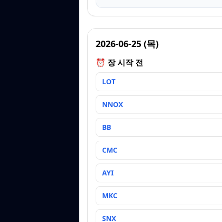
2026-06-25
(
목
)
⏰ 장 시작 전
LOT
NNOX
BB
CMC
AYI
MKC
SNX