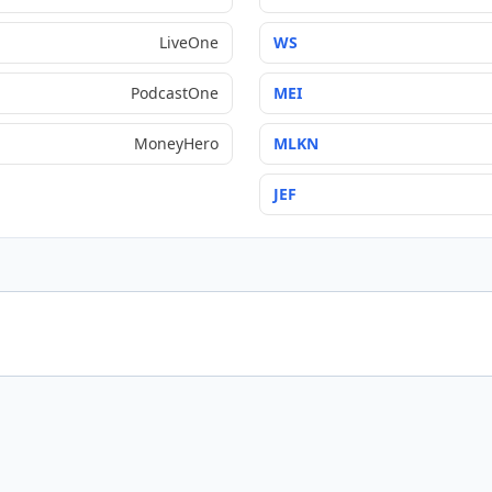
LiveOne
WS
PodcastOne
MEI
MoneyHero
MLKN
JEF