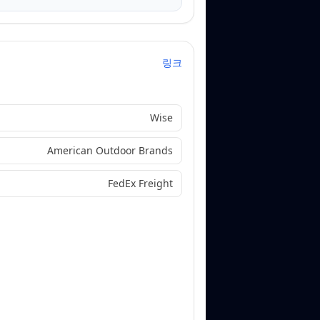
링크
Wise
American Outdoor Brands
FedEx Freight