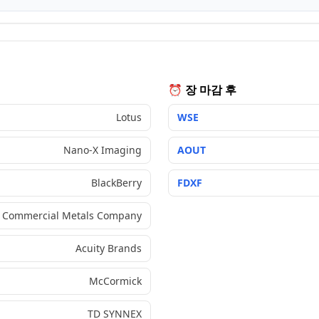
⏰ 장 마감 후
Lotus
WSE
Nano-X Imaging
AOUT
BlackBerry
FDXF
Commercial Metals Company
Acuity Brands
McCormick
TD SYNNEX