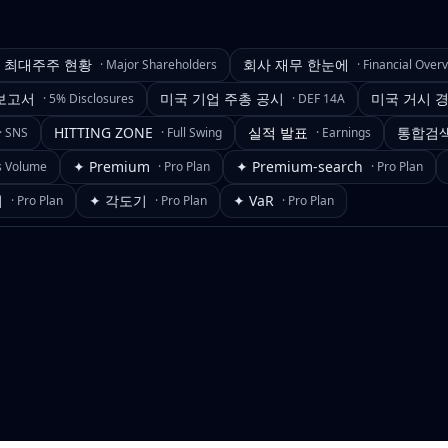
최대주주 현황
회사 재무 한눈에
·
Major Shareholders
·
Financial Over
보고서
미국 기업 주총 공시
미국 거시 
·
5% Disclosures
·
DEF 14A
HITTING ZONE
실적 발표
통합검
·
SNS
·
Full Swing
·
Earnings
✦ Premium
✦ Premium-search
s Volume
·
Pro Plan
·
Pro Plan
기
✦ 각도기
✦ VaR
·
Pro Plan
·
Pro Plan
·
Pro Plan