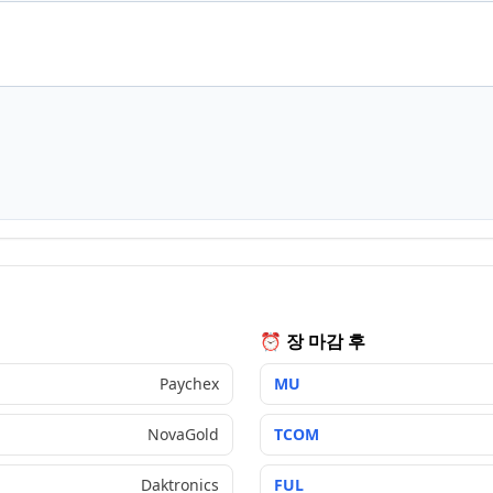
⏰ 장 마감 후
Paychex
MU
NovaGold
TCOM
Daktronics
FUL