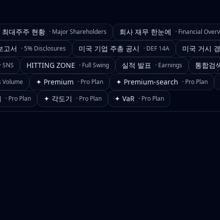
최대주주 현황
회사 재무 한눈에
·
Major Shareholders
·
Financial Over
보고서
미국 기업 주총 공시
미국 거시 
·
5% Disclosures
·
DEF 14A
HITTING ZONE
실적 발표
통합검
·
SNS
·
Full Swing
·
Earnings
✦ Premium
✦ Premium-search
s Volume
·
Pro Plan
·
Pro Plan
기
✦ 각도기
✦ VaR
·
Pro Plan
·
Pro Plan
·
Pro Plan