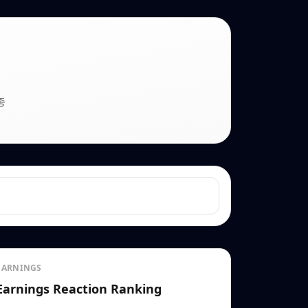
종
EARNINGS
Earnings Reaction Ranking