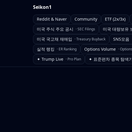
Seikon1
Reddit & Naver
Community
ETF (2x/3x)
미국 주식 주요 공시
미국 대량보유 
·
SEC Filings
미국 국고채 재매입
SNS모음
·
Treasury Buyback
실적 랭킹
Options Volume
·
ER Ranking
·
Option
✦ Trump Live
✦ 표준편차 종목 탐색
·
Pro Plan