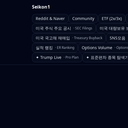
Seikon1
Reddit & Naver
Community
ETF (2x/3x)
미국 주식 주요 공시
미국 대량보유 
·
SEC Filings
미국 국고채 재매입
SNS모음
·
Treasury Buyback
실적 랭킹
Options Volume
·
ER Ranking
·
Option
✦ Trump Live
✦ 표준편차 종목 탐색
·
Pro Plan