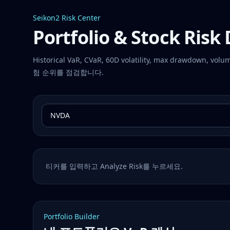
Seikon2 Risk Center
Portfolio & Stock Ris
Historical VaR, CVaR, 60D volatility, max draw
험 순위를 점검합니다.
티커를 입력하고 Analyze Risk를 누르세요.
Portfolio Builder