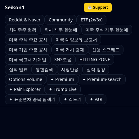
Seikon1
☕ Support
Reddit & Naver
Community
ETF (2x/3x)
최대주주 현황
회사 재무 한눈에
미국 주식 재무 한눈에
미국 주식 주요 공시
미국 대량보유 보고서
미국 기업 주총 공시
미국 거시 경제
신용 스프레드
미국 국고채 재매입
SNS모음
HITTING ZONE
실적 발표
통합검색
시장반응
실적 랭킹
Options Volume
✦ Premium
✦ Premium-search
✦ Pair Explorer
✦ Trump Live
✦ 표준편차 종목 탐색기
✦ 각도기
✦ VaR