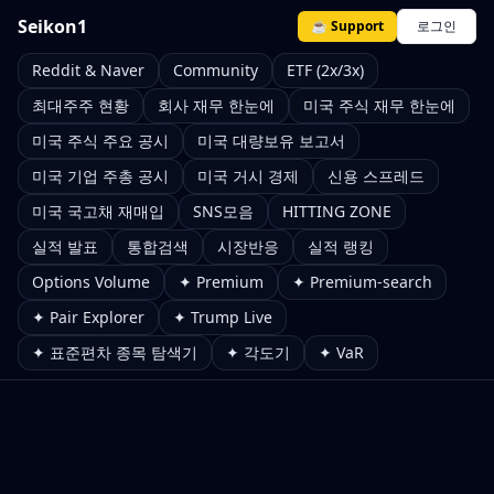
Seikon1
☕ Support
로그인
Reddit & Naver
Community
ETF (2x/3x)
최대주주 현황
회사 재무 한눈에
미국 주식 재무 한눈에
미국 주식 주요 공시
미국 대량보유 보고서
미국 기업 주총 공시
미국 거시 경제
신용 스프레드
미국 국고채 재매입
SNS모음
HITTING ZONE
실적 발표
통합검색
시장반응
실적 랭킹
Options Volume
✦ Premium
✦ Premium-search
✦ Pair Explorer
✦ Trump Live
✦ 표준편차 종목 탐색기
✦ 각도기
✦ VaR