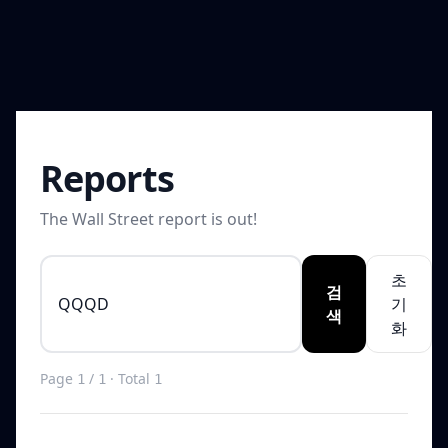
Reports
The Wall Street report is out!
초
검
기
색
화
Page
/
· Total
1
1
1