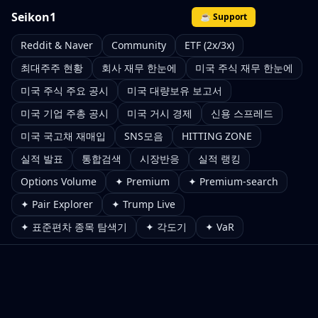
Seikon1
☕ Support
Reddit & Naver
Community
ETF (2x/3x)
최대주주 현황
회사 재무 한눈에
미국 주식 재무 한눈에
미국 주식 주요 공시
미국 대량보유 보고서
미국 기업 주총 공시
미국 거시 경제
신용 스프레드
미국 국고채 재매입
SNS모음
HITTING ZONE
실적 발표
통합검색
시장반응
실적 랭킹
Options Volume
✦ Premium
✦ Premium-search
✦ Pair Explorer
✦ Trump Live
✦ 표준편차 종목 탐색기
✦ 각도기
✦ VaR