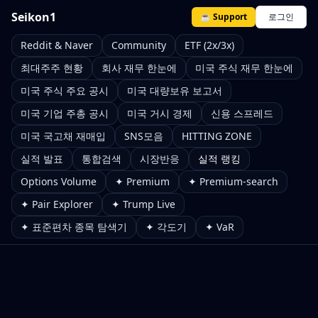
Seikon1
☕ Support
로그인
Reddit & Naver
Community
ETF (2x/3x)
최대주주 현황
회사 재무 한눈에
미국 주식 재무 한눈에
미국 주식 주요 공시
미국 대량보유 보고서
미국 기업 주총 공시
미국 거시 경제
신용 스프레드
미국 국고채 재매입
SNS모음
HITTING ZONE
실적 발표
통합검색
시장반응
실적 랭킹
Options Volume
✦ Premium
✦ Premium-search
✦ Pair Explorer
✦ Trump Live
✦ 표준편차 종목 탐색기
✦ 각도기
✦ VaR