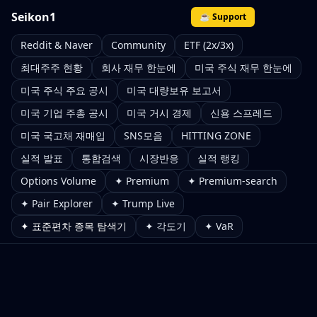
Seikon1
☕ Support
Reddit & Naver
Community
ETF (2x/3x)
최대주주 현황
회사 재무 한눈에
미국 주식 재무 한눈에
미국 주식 주요 공시
미국 대량보유 보고서
미국 기업 주총 공시
미국 거시 경제
신용 스프레드
미국 국고채 재매입
SNS모음
HITTING ZONE
실적 발표
통합검색
시장반응
실적 랭킹
Options Volume
✦ Premium
✦ Premium-search
✦ Pair Explorer
✦ Trump Live
✦ 표준편차 종목 탐색기
✦ 각도기
✦ VaR