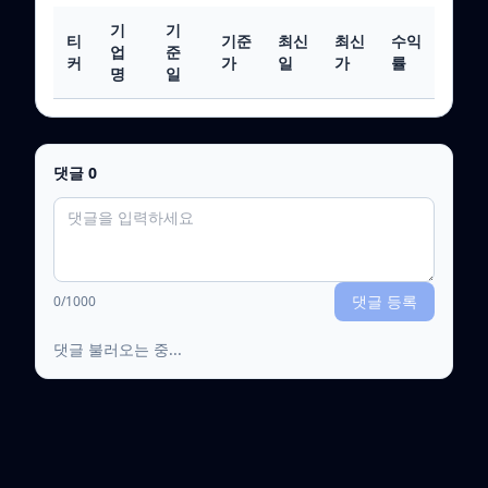
기
기
티
기준
최신
최신
수익
업
준
커
가
일
가
률
명
일
댓글
0
댓글 등록
0
/1000
댓글 불러오는 중...