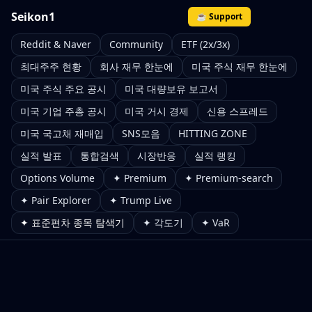
Seikon1
☕ Support
Reddit & Naver
Community
ETF (2x/3x)
최대주주 현황
회사 재무 한눈에
미국 주식 재무 한눈에
미국 주식 주요 공시
미국 대량보유 보고서
미국 기업 주총 공시
미국 거시 경제
신용 스프레드
미국 국고채 재매입
SNS모음
HITTING ZONE
실적 발표
통합검색
시장반응
실적 랭킹
Options Volume
✦ Premium
✦ Premium-search
✦ Pair Explorer
✦ Trump Live
✦ 표준편차 종목 탐색기
✦ 각도기
✦ VaR