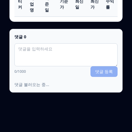
티
기준
최신
최신
수익
업
준
커
가
일
가
률
명
일
댓글
0
댓글 등록
0
/1000
댓글 불러오는 중...