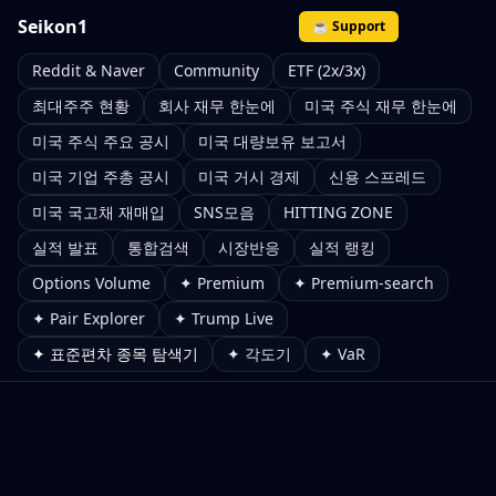
Seikon1
☕ Support
Reddit & Naver
Community
ETF (2x/3x)
최대주주 현황
회사 재무 한눈에
미국 주식 재무 한눈에
미국 주식 주요 공시
미국 대량보유 보고서
미국 기업 주총 공시
미국 거시 경제
신용 스프레드
미국 국고채 재매입
SNS모음
HITTING ZONE
실적 발표
통합검색
시장반응
실적 랭킹
Options Volume
✦ Premium
✦ Premium-search
✦ Pair Explorer
✦ Trump Live
✦ 표준편차 종목 탐색기
✦ 각도기
✦ VaR