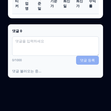
티
기준
최신
최신
수익
업
준
커
가
일
가
률
명
일
댓글
0
댓글 등록
0
/1000
댓글 불러오는 중...