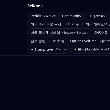
Seikon1
Reddit & Naver
Community
ETF (2x/3x)
미국 주식 주요 공시
미국 대량보유 
·
SEC Filings
미국 국고채 재매입
SNS모음
·
Treasury Buyback
실적 랭킹
Options Volume
·
ER Ranking
·
Option
✦ Trump Live
✦ 표준편차 종목 탐색
·
Pro Plan