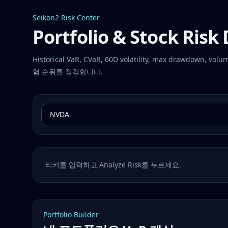
Seikon2 Risk Center
Portfolio & Stock Ris
Historical VaR, CVaR, 60D volatility, max draw
험 순위를 점검합니다.
티커를 입력하고 Analyze Risk를 누르세요.
Portfolio Builder