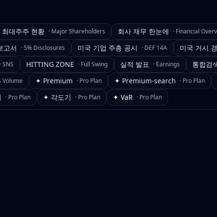
최대주주 현황
회사 재무 한눈에
·
Major Shareholders
·
Financial Over
보고서
미국 기업 주총 공시
미국 거시 
·
5% Disclosures
·
DEF 14A
HITTING ZONE
실적 발표
통합검
·
SNS
·
Full Swing
·
Earnings
✦ Premium
✦ Premium-search
s Volume
·
Pro Plan
·
Pro Plan
기
✦ 각도기
✦ VaR
·
Pro Plan
·
Pro Plan
·
Pro Plan