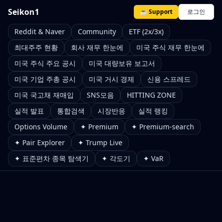
Seikon1
☕ Support
로그인
Reddit & Naver
Community
ETF (2x/3x)
최대주주 현황
회사 재무 한눈에
미국 주식 재무 한눈에
미국 주식 주요 공시
미국 대량보유 보고서
미국 기업 주총 공시
미국 거시 경제
신용 스프레드
미국 국고채 재매입
SNS모음
HITTING ZONE
실적 발표
통합검색
시장반응
실적 랭킹
Options Volume
✦ Premium
✦ Premium-search
✦ Pair Explorer
✦ Trump Live
✦ 표준편차 종목 탐색기
✦ 각도기
✦ VaR