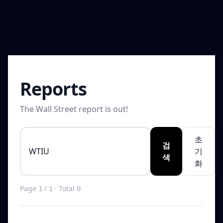
Reports
The Wall Street report is out!
초
검
기
색
화
Page
/
· Total
1
1
0