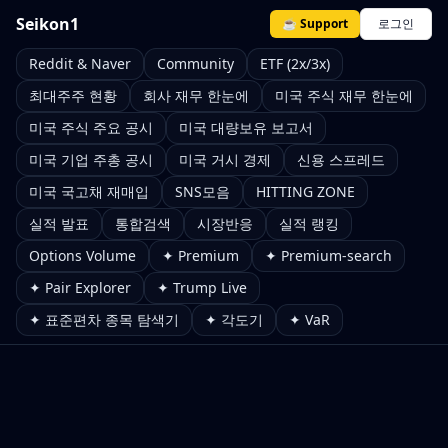
Seikon1
☕ Support
로그인
Reddit & Naver
Community
ETF (2x/3x)
최대주주 현황
회사 재무 한눈에
미국 주식 재무 한눈에
미국 주식 주요 공시
미국 대량보유 보고서
미국 기업 주총 공시
미국 거시 경제
신용 스프레드
미국 국고채 재매입
SNS모음
HITTING ZONE
실적 발표
통합검색
시장반응
실적 랭킹
Options Volume
✦ Premium
✦ Premium-search
✦ Pair Explorer
✦ Trump Live
✦ 표준편차 종목 탐색기
✦ 각도기
✦ VaR