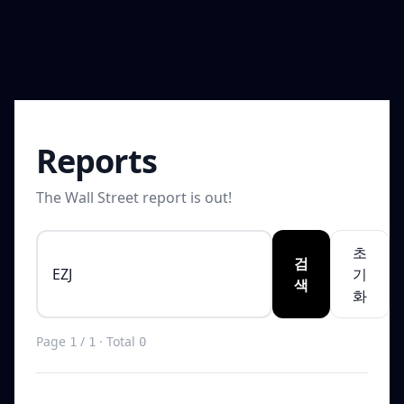
Reports
The Wall Street report is out!
초
검
기
색
화
Page
/
· Total
1
1
0