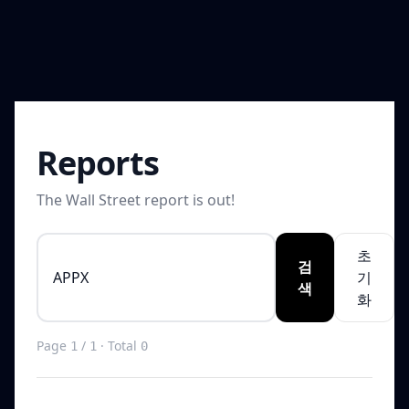
Reports
The Wall Street report is out!
초
검
기
색
화
Page
/
· Total
1
1
0