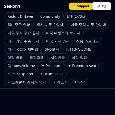
Seikon1
☕ Support
로그인
Reddit & Naver
Community
ETF (2x/3x)
최대주주 현황
회사 재무 한눈에
미국 주식 재무 한눈에
미국 주식 주요 공시
미국 대량보유 보고서
미국 기업 주총 공시
미국 거시 경제
신용 스프레드
미국 국고채 재매입
SNS모음
HITTING ZONE
실적 발표
통합검색
시장반응
실적 랭킹
Options Volume
✦ Premium
✦ Premium-search
✦ Pair Explorer
✦ Trump Live
✦ 표준편차 종목 탐색기
✦ 각도기
✦ VaR