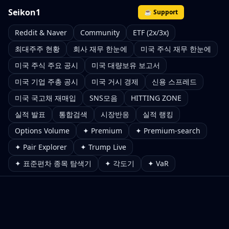
Seikon1
☕ Support
Reddit & Naver
Community
ETF (2x/3x)
최대주주 현황
회사 재무 한눈에
미국 주식 재무 한눈에
미국 주식 주요 공시
미국 대량보유 보고서
미국 기업 주총 공시
미국 거시 경제
신용 스프레드
미국 국고채 재매입
SNS모음
HITTING ZONE
실적 발표
통합검색
시장반응
실적 랭킹
Options Volume
✦ Premium
✦ Premium-search
✦ Pair Explorer
✦ Trump Live
✦ 표준편차 종목 탐색기
✦ 각도기
✦ VaR