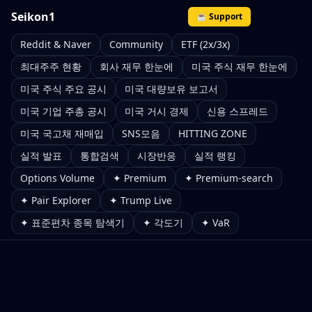
Seikon1
☕ Support
Reddit & Naver
Community
ETF (2x/3x)
최대주주 현황
회사 재무 한눈에
미국 주식 재무 한눈에
미국 주식 주요 공시
미국 대량보유 보고서
미국 기업 주총 공시
미국 거시 경제
신용 스프레드
미국 국고채 재매입
SNS모음
HITTING ZONE
실적 발표
통합검색
시장반응
실적 랭킹
Options Volume
✦ Premium
✦ Premium-search
✦ Pair Explorer
✦ Trump Live
✦ 표준편차 종목 탐색기
✦ 각도기
✦ VaR