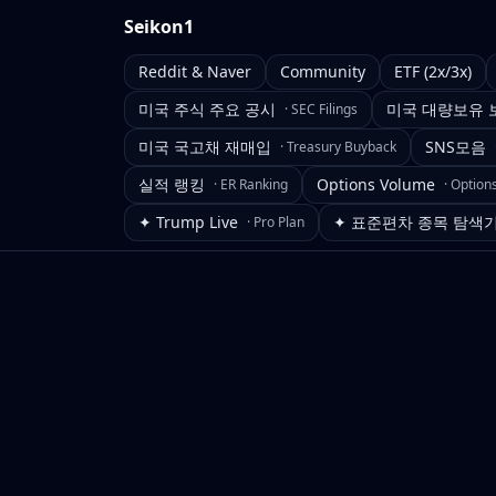
Seikon1
Reddit & Naver
Community
ETF (2x/3x)
미국 주식 주요 공시
미국 대량보유 
·
SEC Filings
미국 국고채 재매입
SNS모음
·
Treasury Buyback
실적 랭킹
Options Volume
·
ER Ranking
·
Option
✦ Trump Live
✦ 표준편차 종목 탐색
·
Pro Plan