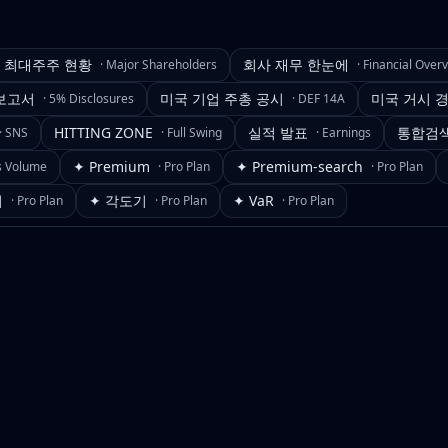
최대주주 현황
회사 재무 한눈에
·
Major Shareholders
·
Financial Over
보고서
미국 기업 주총 공시
미국 거시 
·
5% Disclosures
·
DEF 14A
HITTING ZONE
실적 발표
통합검
·
SNS
·
Full Swing
·
Earnings
✦ Premium
✦ Premium-search
s Volume
·
Pro Plan
·
Pro Plan
기
✦ 각도기
✦ VaR
·
Pro Plan
·
Pro Plan
·
Pro Plan