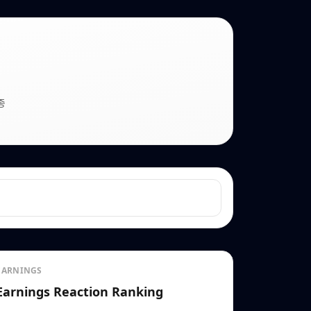
종
EARNINGS
Earnings Reaction Ranking