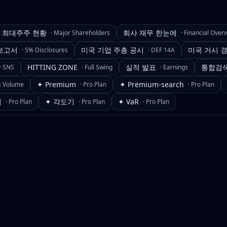
최대주주 현황
회사 재무 한눈에
·
Major Shareholders
·
Financial Over
보고서
미국 기업 주총 공시
미국 거시 
·
5% Disclosures
·
DEF 14A
HITTING ZONE
실적 발표
통합검
·
SNS
·
Full Swing
·
Earnings
✦ Premium
✦ Premium-search
s Volume
·
Pro Plan
·
Pro Plan
기
✦ 각도기
✦ VaR
·
Pro Plan
·
Pro Plan
·
Pro Plan