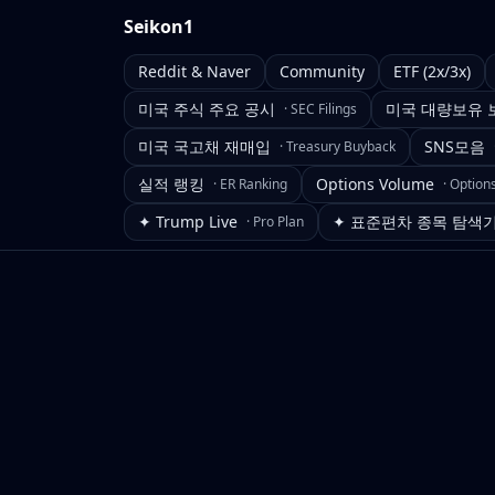
Seikon1
Reddit & Naver
Community
ETF (2x/3x)
미국 주식 주요 공시
미국 대량보유 
·
SEC Filings
미국 국고채 재매입
SNS모음
·
Treasury Buyback
실적 랭킹
Options Volume
·
ER Ranking
·
Option
✦ Trump Live
✦ 표준편차 종목 탐색
·
Pro Plan