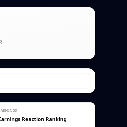
종
EARNINGS
Earnings Reaction Ranking