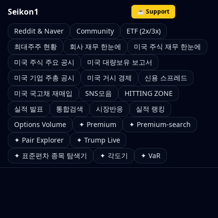
Seikon1
☕ Support
Reddit & Naver
Community
ETF (2x/3x)
최대주주 현황
회사 재무 한눈에
미국 주식 재무 한눈에
미국 주식 주요 공시
미국 대량보유 보고서
미국 기업 주총 공시
미국 거시 경제
신용 스프레드
미국 국고채 재매입
SNS모음
HITTING ZONE
실적 발표
통합검색
시장반응
실적 랭킹
Options Volume
✦ Premium
✦ Premium-search
✦ Pair Explorer
✦ Trump Live
✦ 표준편차 종목 탐색기
✦ 각도기
✦ VaR