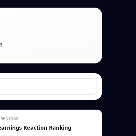
종
EARNINGS
Earnings Reaction Ranking