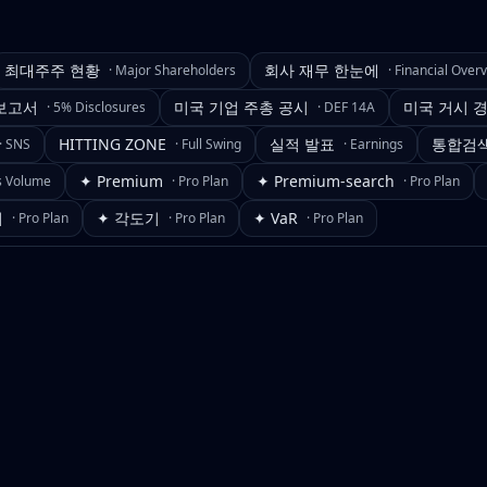
최대주주 현황
회사 재무 한눈에
·
Major Shareholders
·
Financial Over
보고서
미국 기업 주총 공시
미국 거시 
·
5% Disclosures
·
DEF 14A
HITTING ZONE
실적 발표
통합검
·
SNS
·
Full Swing
·
Earnings
✦ Premium
✦ Premium-search
s Volume
·
Pro Plan
·
Pro Plan
기
✦ 각도기
✦ VaR
·
Pro Plan
·
Pro Plan
·
Pro Plan