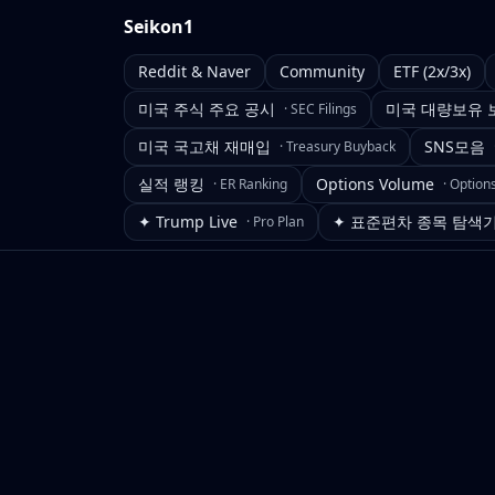
Seikon1
Reddit & Naver
Community
ETF (2x/3x)
미국 주식 주요 공시
미국 대량보유 
·
SEC Filings
미국 국고채 재매입
SNS모음
·
Treasury Buyback
실적 랭킹
Options Volume
·
ER Ranking
·
Option
✦ Trump Live
✦ 표준편차 종목 탐색
·
Pro Plan